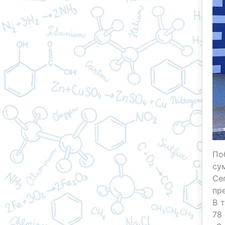
По
су
Се
пр
В 
78