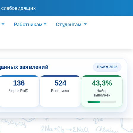
я слабовидящих
ы
Работникам
Студентам
данных заявлений
Приём 2026
136
524
43,3%
Через RuID
Всего мест
Набор
выполнен