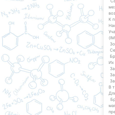
Са
ме
во
К 
На
Уч
(I
Зо
Се
Бр
Их
За
За
За
В 
Дл
Бр
ма
пр