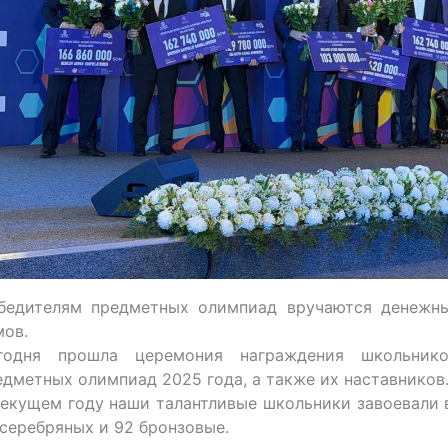
бедителям предметных олимпиад вручаются денежн
мов.
годня прошла церемония награждения школьник
едметных олимпиад 2025 года, а также их наставников
текущем году наши талантливые школьники завоевали в
 серебряных и 92 бронзовые.