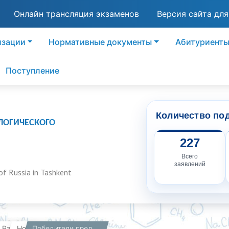
Онлайн трансляция экзаменов
Версия сайта дл
изации
Нормативные документы
Абитуриент
Поступление
Количество по
ЛОГИЧЕСКОГО
227
Всего
заявлений
of Russia in Tashkent
вная
Работникам
Новости
Победители предметных олимпиад!