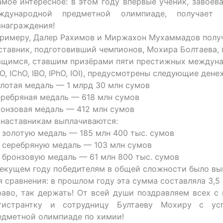
мое интересное: в этом году впервые ученик, завое
ждународной предметной олимпиаде, получает
знаграждения!
примеру, Далер Рахимов и Миржахон Мухаммадов получ
ставник, подготовивший чемпионов, Мохира Болтаева, 
ащимся, ставшим призёрами пяти престижных междун
MO, IChO, IBO, IPhO, IOI), предусмотрены следующие ден
лотая медаль — 1 млрд 30 млн сумов
ребряная медаль — 618 млн сумов
онзовая медаль — 412 млн сумов
 наставникам выплачиваются:
 золотую медаль — 185 млн 400 тыс. сумов
 серебряную медаль — 103 млн сумов
 бронзовую медаль — 61 млн 800 тыс. сумов
текущем году победителям в общей сложности было вы
я сравнения: в прошлом году эта сумма составляла 3,5
аво, так держать! От всей души поздравляем всех с
гистрантку и сотрудницу Бултаеву Мохиру с ус
едметной олимпиаде по химии!