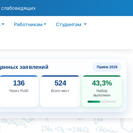
я слабовидящих
ы
Работникам
Студентам
данных заявлений
Приём 2026
136
524
43,3%
Через RuID
Всего мест
Набор
выполнен