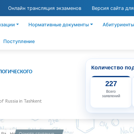
Онлайн трансляция экзаменов
Версия сайта дл
изации
Нормативные документы
Абитуриент
Поступление
Количество по
ЛОГИЧЕСКОГО
227
Всего
заявлений
of Russia in Tashkent
вная
Работникам
Новости
Осмотр студенческого общежития и встреча с жильцами