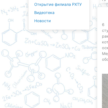
Открытие филиала РХТУ
Видеотека
Новости
6 
ст
ра
ко
ос
Ме
об