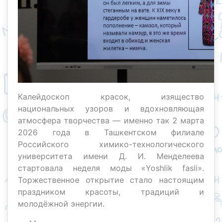
Калейдоскоп красок, изящество
национальных узоров и вдохновляющая
атмосфера творчества — именно так 2 марта
2026 года в Ташкентском филиале
Российского химико-технологического
университета имени Д. И. Менделеева
стартовала неделя моды «Yoshlik fasli».
Торжественное открытие стало настоящим
праздником красоты, традиций и
молодёжной энергии.