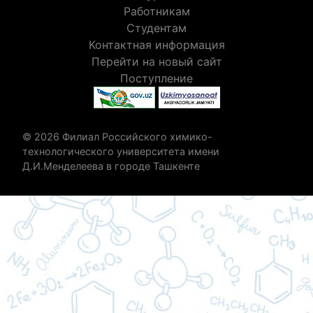
Работникам
Студентам
Контактная информация
Перейти на новый сайт
Поступление
© 2026 Филиал Российского химико-
технологического университета имени
Д.И.Менделеева в городе Ташкенте