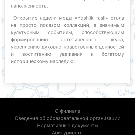
наполненность.
Открытие недели моды «Yoshlik fasli» стала
не просто показом коллекций, а значимым
культурным событием, способствующим
формированию эстетического вкуса,
укреплению духовно-нравственных ценностей
и воспитанию уважения к богатому
историческому наследию.
О филиале
Сведения об образовательной организации
Нормативные документы
Абитуриенты