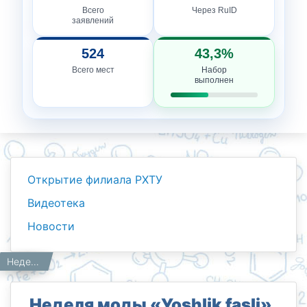
Всего
Через RuID
заявлений
524
43,3%
Всего мест
Набор
выполнен
Открытие филиала РХТУ
Видеотека
Новости
Новости
Работникам
Главная
Неделя моды «Yoshlik fasli».
Неделя моды «Yoshlik fasli».