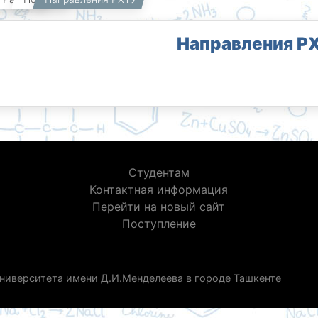
Направления Р
Студентам
Контактная информация
Перейти на новый сайт
Поступление
ниверситета имени Д.И.Менделеева в городе Ташкенте