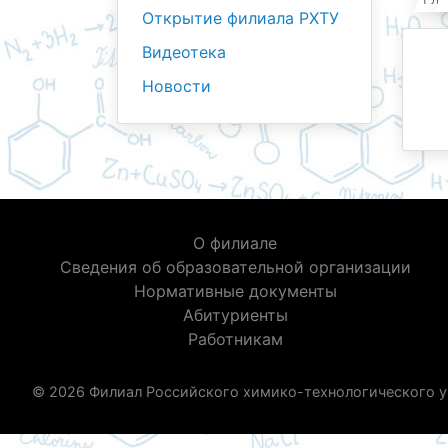
Открытие филиала РХТУ
Видеотека
Новости
О филиале
Сведения об образовательной организации
Нормативные документы
Абитуриенты
Работникам
© 2026 Филиал Российского химико-технологического у