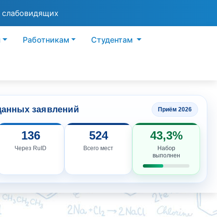
я слабовидящих
ы
Работникам
Студентам
данных заявлений
Приём 2026
136
524
43,3%
Через RuID
Всего мест
Набор
выполнен