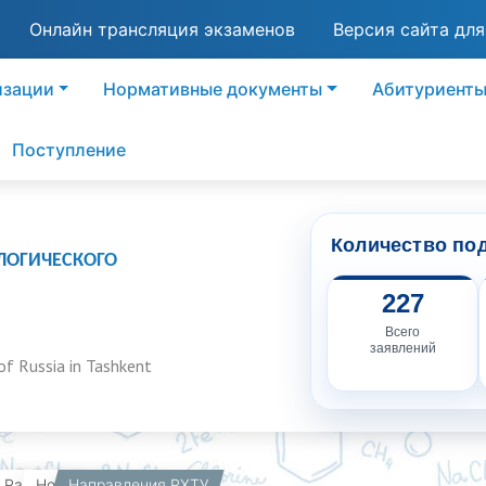
Онлайн трансляция экзаменов
Версия сайта дл
изации
Нормативные документы
Абитуриент
Поступление
Количество по
ЛОГИЧЕСКОГО
227
Всего
заявлений
of Russia in Tashkent
вная
Работникам
Направления РХТУ
Новости