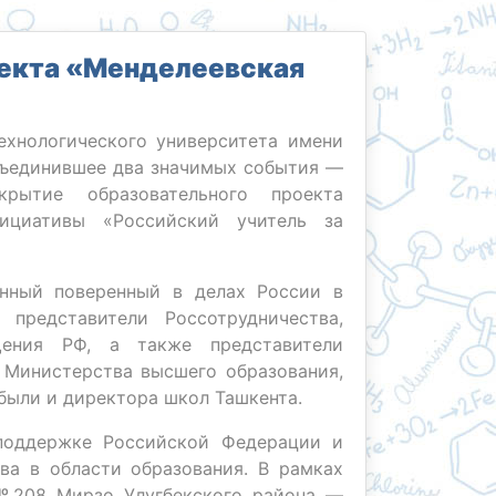
роекта «Менделеевская
ехнологического университета имени
бъединившее два значимых события —
рытие образовательного проекта
ициативы «Российский учитель за
нный поверенный в делах России в
 представители Россотрудничества,
щения РФ, а также представители
 Министерства высшего образования,
 были и директора школ Ташкента.
поддержке Российской Федерации и
тва в области образования. В рамках
№208 Мирзо Улугбекского района —