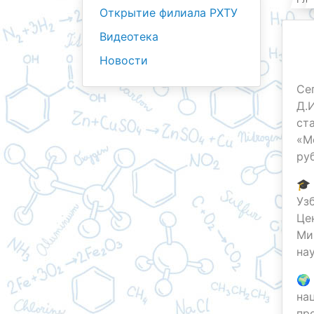
Открытие филиала РХТУ
Видеотека
Новости
Се
Д.
ст
«М
ру
🎓
Уз
Це
Ми
на
🌍
на
пр