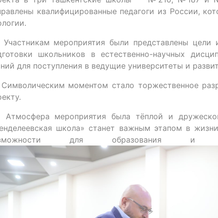
правлены квалифицированные педагоги из России, кот
ологии.
 Участникам мероприятия были представлены цели и
дготовки школьников в естественно-научных дисци
аний для поступления в ведущие университеты и разви
 Символическим моментом стало торжественное разр
оекту.
 Атмосфера мероприятия была тёплой и дружеской
енделеевская школа» станет важным этапом в жизни
озможности для образования и проф