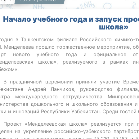
Начало учебного года и запуск п
школа»
годня в Ташкентском филиале Российского химико-т
И. Менделеева прошло торжественное мероприятие, о
арт нового учебного года и официальное отк
енделеевская школа», реализуемого в рамках ин
бежом».
 В праздничной церемонии приняли участие Време
бекистане Андрей Ланчиков, руководство филиала,
нтра международного сотрудничества Минпросве
нистерства дошкольного и школьного образования и
уки и инноваций Республики Узбекистан. Среди гостей
 Проект «Менделеевская школа» реализуется при 
целен на укрепление российско-узбекского партнёрс
оекта в три ташкентские школы — №210, №187 и 