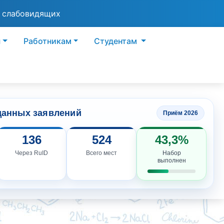
я слабовидящих
ы
Работникам
Студентам
данных заявлений
Приём 2026
136
524
43,3%
Через RuID
Всего мест
Набор
выполнен