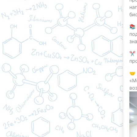
на
би
📚
по
зн
✂️
пр
🤝
«М
в