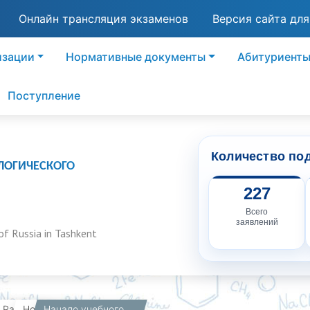
Онлайн трансляция экзаменов
Версия сайта дл
изации
Нормативные документы
Абитуриент
Поступление
Количество по
ЛОГИЧЕСКОГО
227
Всего
заявлений
of Russia in Tashkent
вная
Работникам
Новости
Начало учебного года и запуск проекта «Менделеевская школа»