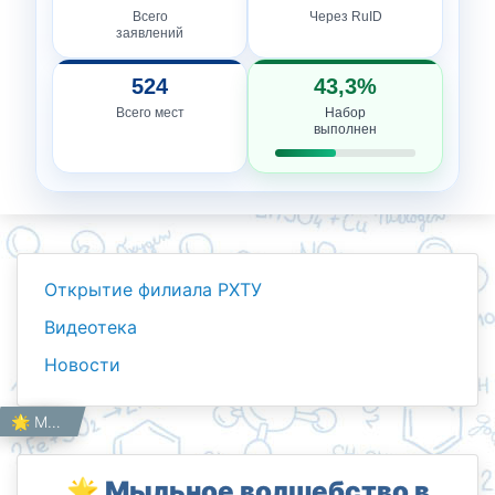
Всего
Через RuID
заявлений
524
43,3%
Всего мест
Набор
выполнен
Открытие филиала РХТУ
Видеотека
Новости
Новости
Работникам
🌟 Мыльное волшебство в филиале РХТУ в Ташкенте! 🧼✨
Главная
🌟 Мыльное волшебство в