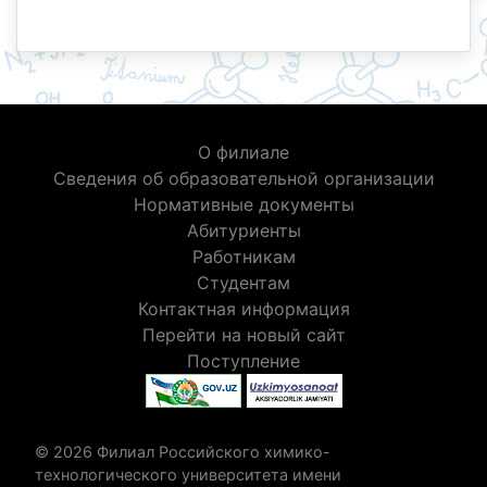
О филиале
Сведения об образовательной организации
Нормативные документы
Абитуриенты
Работникам
Студентам
Контактная информация
Перейти на новый сайт
Поступление
© 2026 Филиал Российского химико-
технологического университета имени