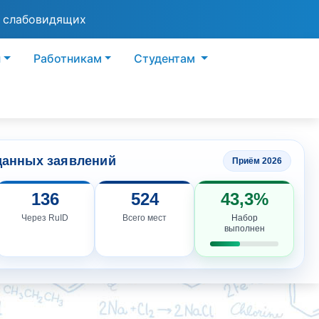
я слабовидящих
ы
Работникам
Студентам
данных заявлений
Приём 2026
136
524
43,3%
Через RuID
Всего мест
Набор
выполнен