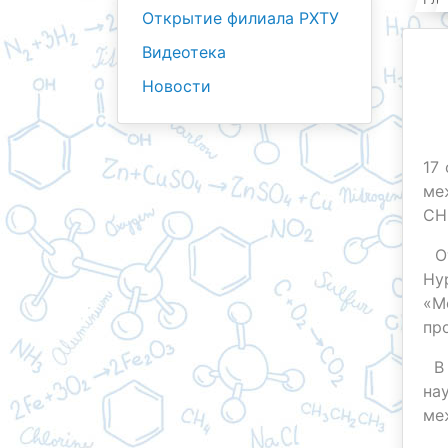
Открытие филиала РХТУ
Видеотека
Новости
17
ме
СН
От
Ну
«М
пр
В 
на
ме