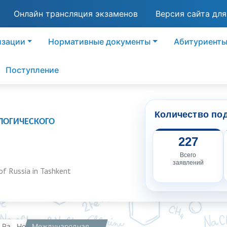
Онлайн трансляция экзаменов
Версия сайта дл
изации
Нормативные документы
Абитуриент
Поступление
Количество по
ЛОГИЧЕСКОГО
227
Всего
заявлений
of Russia in Tashkent
вная
Работникам
Новости
Международная конференция «Русский язык — основа интеграционного диалога в регионе СНГ»