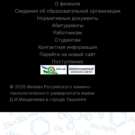
О филиале
Сведения об образовательной организации
Нормативные документы
Абитуриенты
Работникам
Студентам
Контактная информация
Перейти на новый сайт
Поступление
© 2026 Филиал Российского химико-
технологического университета имени
Д.И.Менделеева в городе Ташкенте