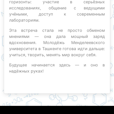
горизонты: участие в серьёзных
исследованиях, общение с ведущими
учёными, доступ к современным
лабораториям.
Эта встреча стала не просто обменом
мнениями — она дала мощный заряд
вдохновения. Молодёжь Менделеевского
университета в Ташкенте готова идти дальше:
учиться, творить, менять мир вокруг себя.
Будущее начинается здесь — и оно в
надёжных руках!