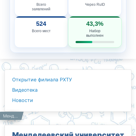
Всего
Через RuID
заявлений
524
43,3%
Всего мест
Набор
выполнен
Открытие филиала РХТУ
Видеотека
Новости
Новости
Работникам
Главная
Менделеевский университет в Ташкенте: встреча, идеи и планы на будущее.
Менделеевский университет