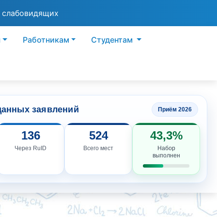
я слабовидящих
ы
Работникам
Студентам
данных заявлений
Приём 2026
136
524
43,3%
Через RuID
Всего мест
Набор
выполнен