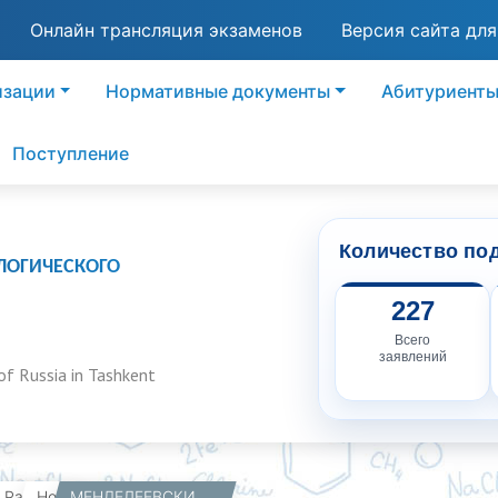
Онлайн трансляция экзаменов
Версия сайта дл
изации
Нормативные документы
Абитуриент
Поступление
Количество по
ЛОГИЧЕСКОГО
227
Всего
заявлений
of Russia in Tashkent
вная
Работникам
Новости
МЕНДЕЛЕЕВСКИЙ ФИЛИАЛ НА МЕЖДУНАРОДНОМ ФОРУМЕ «WOMEN IN STEM – 2026»