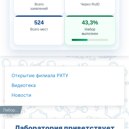
Всего
Через RuID
заявлений
524
43,3%
Всего мест
Набор
выполнен
Открытие филиала РХТУ
Видеотека
Новости
Новости
Работникам
Главная
Лаборатория приветствует будущих чемпионов!
Лаборатория приветствует