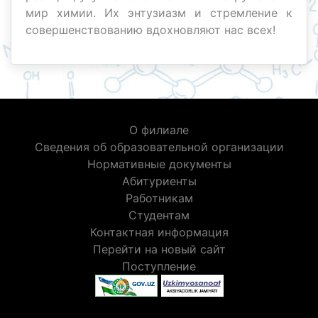
мир химии. Их энтузиазм и стремление к
совершенствованию вдохновляют нас всех!
О филиале
Сведения об образовательной организации
Нормативные документы
Абитуриенты
Работникам
Студентам
Контактная информация
Перейти на новый сайт
Поступление