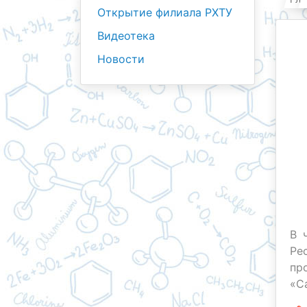
Открытие филиала РХТУ
Видеотека
Новости
В 
Ре
пр
«С