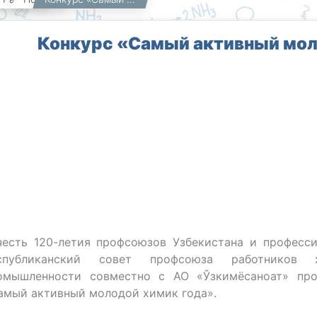
Конкурс «Самый активный мол
честь 120-летия профсоюзов Узбекистана и професс
спубликанский совет профсоюза работников 
омышленности совместно с АО «Ўзкимёсаноат» про
амый активный молодой химик года».