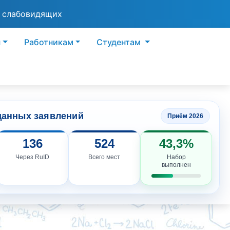
я слабовидящих
ы
Работникам
Студентам
данных заявлений
Приём 2026
136
524
43,3%
Через RuID
Всего мест
Набор
выполнен