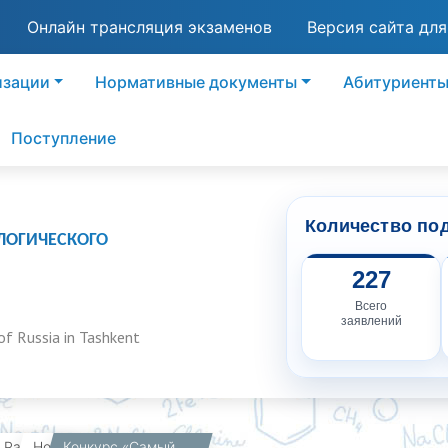
Онлайн трансляция экзаменов
Версия сайта дл
изации
Нормативные документы
Абитуриент
Поступление
Количество по
ЛОГИЧЕСКОГО
227
Всего
заявлений
of Russia in Tashkent
вная
Работникам
Новости
Конкурс «Самый активный молодой химик года».