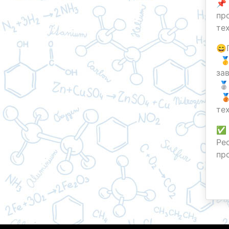
📌
пр
те
😄
🥇
за
🥈
🥉
те
✅ 
Ре
пр