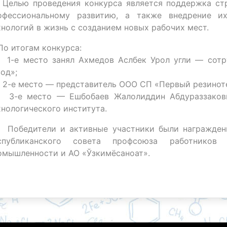
 Целью проведения конкурса является поддержка ст
офессиональному развитию, а также внедрение и
хнологий в жизнь с созданием новых рабочих мест.
По итогам конкурса:
 1-е место занял Ахмедов Аслбек Урол угли — сотр
вод»;
 2-е место — представитель ООО СП «Первый резиноте
 3-е место — Ешбобаев Жалолиддин Абдураззакови
хнологического института.
Победители и активные участники были награжден
спубликанского совета профсоюза работников
омышленности и АО «Ўзкимёсаноат».