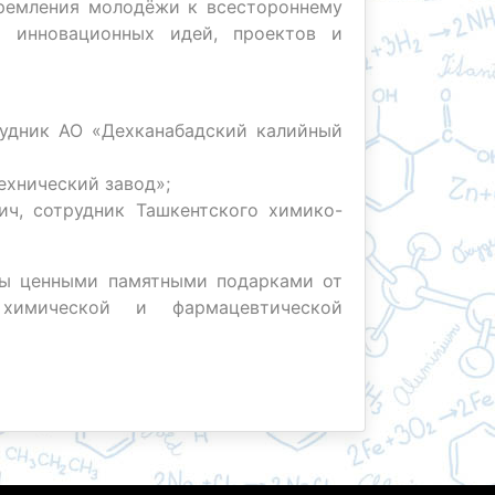
ремления молодёжи к всестороннему
х инновационных идей, проектов и
удник АО «Дехканабадский калийный
хнический завод»;
ч, сотрудник Ташкентского химико-
ы ценными памятными подарками от
 химической и фармацевтической