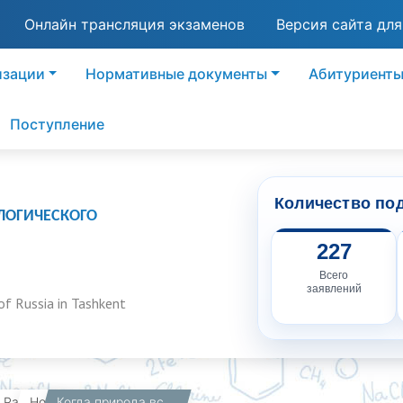
Онлайн трансляция экзаменов
Версия сайта дл
изации
Нормативные документы
Абитуриент
Поступление
Количество по
ЛОГИЧЕСКОГО
227
Всего
заявлений
of Russia in Tashkent
вная
Работникам
Новости
Когда природа встречается с искусством — рождается вдохновение.