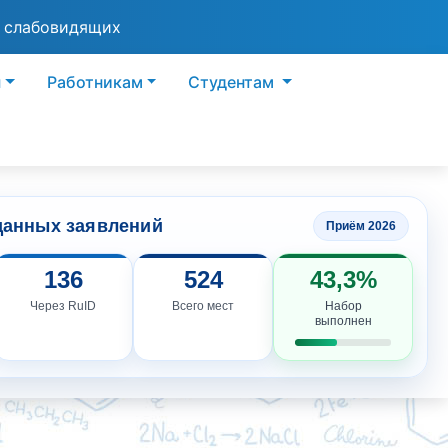
я слабовидящих
ы
Работникам
Студентам
данных заявлений
Приём 2026
136
524
43,3%
Через RuID
Всего мест
Набор
выполнен