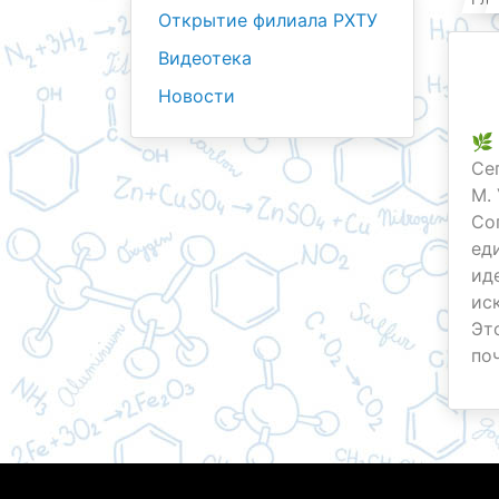
Открытие филиала РХТУ
Видеотека
Новости
🌿
Се
М.
Со
ед
ид
ис
Эт
по