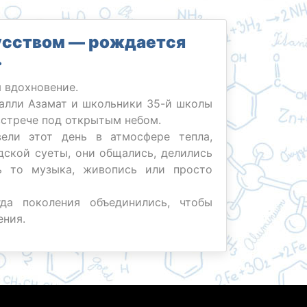
кусством — рождается
.
 вдохновение.
халли Азамат и школьники 35-й школы
 встрече под открытым небом.
вели этот день в атмосфере тепла,
дской суеты, они общались, делились
ь то музыка, живопись или просто
а поколения объединились, чтобы
ения.