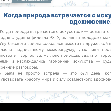
Когда природа встречается с ис
вдохновение
 Когда природа встречается с искусством — рождается
годня студенты филиала РХТУ, активная молодёжь ма
 Улугбекского района собрались вместе на дружеской
гласно подписанному меморандуму, участники про
инства и творчества. На лоне природы, вдали от горо
еями и наслаждались гармонией искусства — буд
кренние разговоры.
о была не просто встреча — это был день, когд
чувствовать красоту мира и силу совместного вдохнов