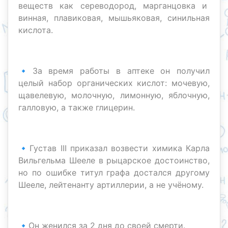
веществ как сереводород, марганцовка и
винная, плавиковая, мышьяковая, синильная
кислота.
🔹За время работы в аптеке он получил
целый набор органических кислот: мочевую,
щавелевую, молочную, лимонную, яблочную,
галловую, а также глицерин.
🔹Густав III приказал возвести химика Карла
Вильгельма Шееле в рыцарское достоинство,
но по ошибке титул графа достался другому
Шееле, лейтенанту артиллерии, а не учёному.
🔹Он женился за 2 дня до своей смерти.