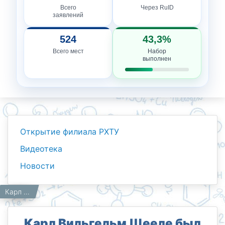
Всего
Через RuID
заявлений
524
43,3%
Всего мест
Набор
выполнен
Открытие филиала РХТУ
Видеотека
Новости
Новости
Работникам
Главная
Карл Вильгельм Шееле был шведским химиком, известным своими открытиями в области химии, включая изучение кислорода, хлора и других элементов.
Карл Вильгельм Шееле был