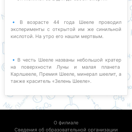
🔹В возрасте 44 года Шееле проводил
эксперименты с открытой им же синильной
кислотой. На утро его нашли мертвым.
🔹В честь Шееле названы небольшой кратер
на поверхности Луны и малая планета
Карлшееле, Премия Шееле, минерал шеелит, а
также краситель «Зелень Шееле».
О филиале
Сведения об образовательной организации