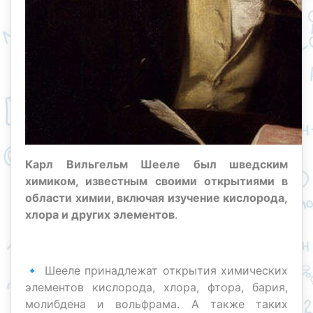
Карл Вильгельм Шееле был шведским
химиком, известным своими открытиями в
области химии, включая изучение кислорода,
хлора и других элементов
.
🔹 Шееле принадлежат открытия химических
элементов кислорода, хлора, фтора, бария,
молибдена и вольфрама. А также таких