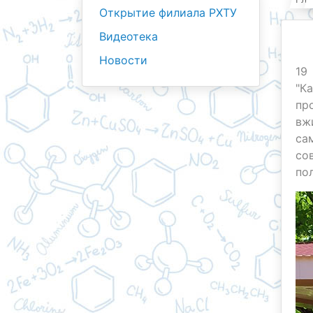
Открытие филиала РХТУ
Видеотека
Новости
19
"К
пр
вж
са
со
по