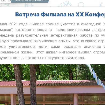
Встреча Филиала на ХХ Конфе
 мая 2021 года Филиал принял участие в ежегодной 
амалак", которая прошла в оздоровительном лагере
оведена разъяснительная интерактивная работа по у
ивую показывали химические опыты, что вызвало огр
мое удивительное, дети сами осознали значение
временной жизни. Этот шквал интереса вызвал огром
лучили полные ответы от студентов Филиала.