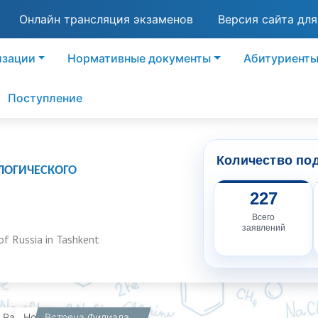
Онлайн трансляция экзаменов
Версия сайта дл
изации
Нормативные документы
Абитуриент
Поступление
Количество по
ЛОГИЧЕСКОГО
227
Всего
заявлений
of Russia in Tashkent
вная
Работникам
Новости
Встреча Филиала на ХХ Конференции "Камалак"