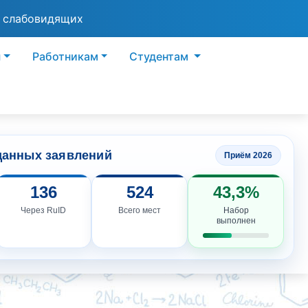
я слабовидящих
ы
Работникам
Студентам
данных заявлений
Приём 2026
136
524
43,3%
Через RuID
Всего мест
Набор
выполнен