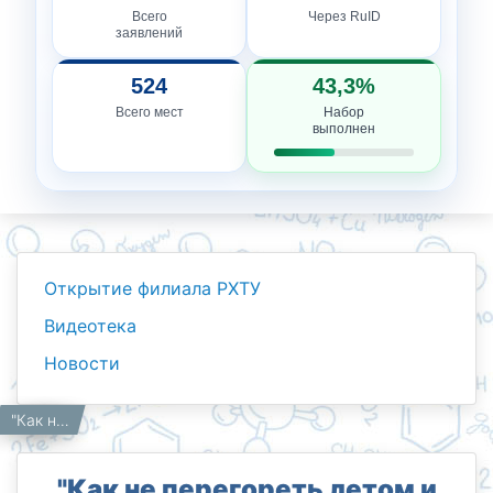
Всего
Через RuID
заявлений
524
43,3%
Всего мест
Набор
выполнен
Открытие филиала РХТУ
Видеотека
Новости
Новости
Работникам
Главная
"Как не перегореть летом и сохранить баланс между учёбой и отдыхом?"
"Как не перегореть летом и