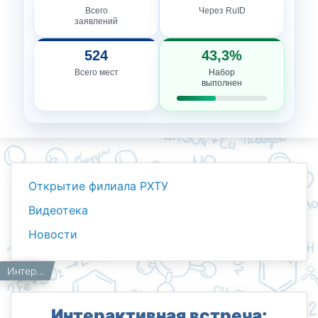
Всего
Через RuID
заявлений
524
43,3%
Всего мест
Набор
выполнен
Открытие филиала РХТУ
Видеотека
Новости
Новости
Работникам
Главная
Интерактивная встреча: диалог, знания и внутренний баланс
Интерактивная встреча: