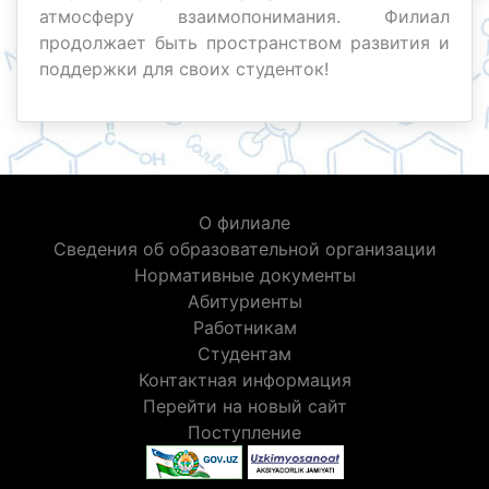
атмосферу взаимопонимания. Филиал
продолжает быть пространством развития и
поддержки для своих студенток!
О филиале
Сведения об образовательной организации
Нормативные документы
Абитуриенты
Работникам
Студентам
Контактная информация
Перейти на новый сайт
Поступление