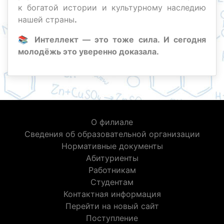
к богатой истории и культурному наследию
нашей страны
.
📚 Интеллект — это тоже сила. И сегодня
молодёжь это уверенно доказала.
О филиале
Сведения об образовательной организации
Нормативные документы
Абитуриенты
Работникам
Студентам
Контактная информация
Перейти на новый сайт
Поступление