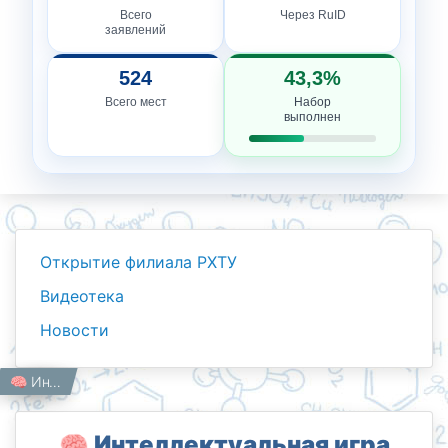
Всего
Через RuID
заявлений
524
43,3%
Всего мест
Набор
выполнен
Открытие филиала РХТУ
Видеотека
Новости
Новости
Работникам
Главная
🧠 Интеллектуальная игра «Zakovat» в честь 690-летия Амира Темура
🧠 Интеллектуальная игра