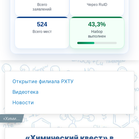
Всего
Через RuID
заявлений
524
43,3%
Всего мест
Набор
выполнен
Открытие филиала РХТУ
Видеотека
Новости
Новости
Работникам
Главная
«Химический квест» в Детском технопарке «Mendeleev kids»
«Химический квест» в