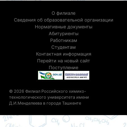
О филиале
Сведения об образовательной организации
Нормативные документы
Абитуриенты
Работникам
Студентам
Контактная информация
Перейти на новый сайт
Поступление
© 2026 Филиал Российского химико-
технологического университета имени
Д.И.Менделеева в городе Ташкенте