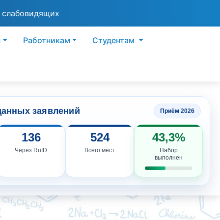
я слабовидящих
ы
Работникам
Студентам
данных заявлений
Приём 2026
136
524
43,3%
Через RuID
Всего мест
Набор
выполнен