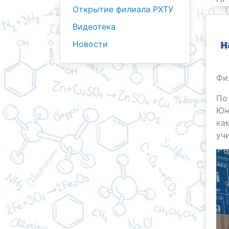
Открытие филиала РХТУ
Видеотека
н
Новости
Фи
По
Юн
ка
учи