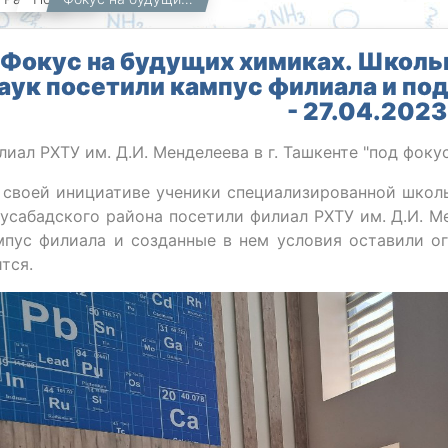
Фокус на будущих химиках. Школь
аук посетили кампус филиала и по
- 27.04.2023
лиал РХТУ им. Д.И. Менделеева в г. Ташкенте "под фок
 своей инициативе ученики специализированной школ
усабадского района посетили филиал РХТУ им. Д.И. Ме
мпус филиала и созданные в нем условия оставили о
тся.