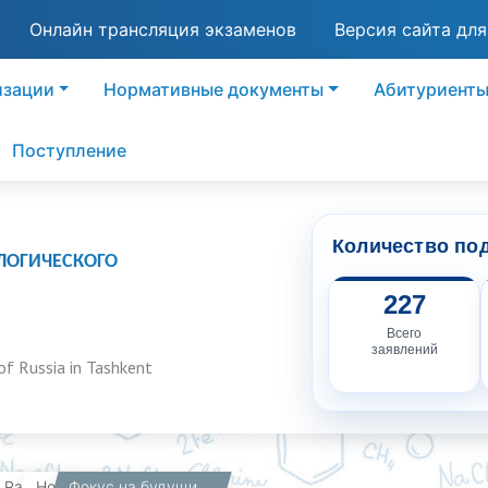
Онлайн трансляция экзаменов
Версия сайта дл
изации
Нормативные документы
Абитуриент
Поступление
Количество по
ЛОГИЧЕСКОГО
227
Всего
заявлений
of Russia in Tashkent
вная
Работникам
Новости
Фокус на будущих химиках. Школьники-любители точных наук посетили кампус филиала и поделились впечатлениями - 27.04.2023