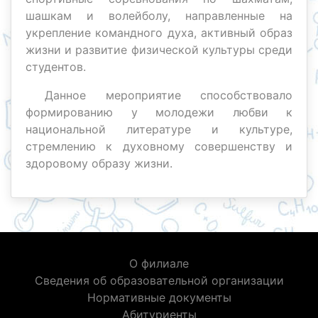
шашкам и волейболу, направленные на
укрепление командного духа, активный образ
жизни и развитие физической культуры среди
студентов.
Данное мероприятие способствовало
формированию у молодежи любви к
национальной литературе и культуре,
стремлению к духовному совершенству и
здоровому образу жизни.
О филиале
Сведения об образовательной организации
Нормативные документы
Абитуриенты