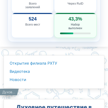
Всего
Через RuID
заявлений
524
43,3%
Всего мест
Набор
выполнен
Открытие филиала РХТУ
Видеотека
Новости
Новости
Работникам
Главная
Духовное путешествие в «Аллею писателей»
Духовное путешествие в