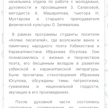
начальника отдела по работе с молодежью,
духовности и просвещения З. Салаховой,
методиста А. Машарипова, тьютора Н.
Мухтарова и старшего преподавателя
физической культуры О. Запевалова.
В рамках программы студенты посетили
«Аллею писателей», где возложили венок к
памятнику народного поэта Узбекистана и
Каракалпакстана Ибрахима Юсупова. Они
познакомились с жизнью и творчеством
поэта, его бесценным вкладом в развитие
узбекской и каракалпакской литературы.
Были прочитаны стихотворения Ибрахима
Юсупова, обсуждены темы патриотизма,
гуманизма и национальной гордости,
звучащие в его произведениях.
После духовной части состоялись
спортивные соревнования по шахматам,