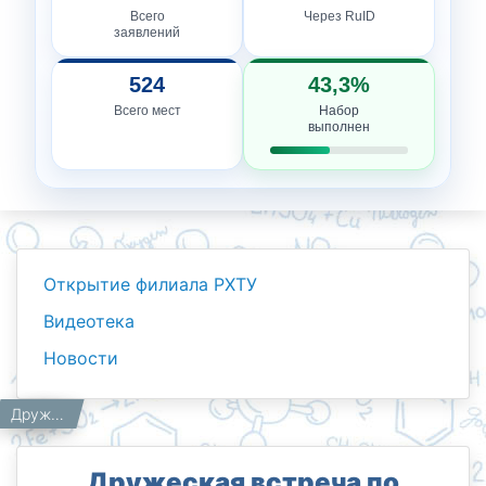
Всего
Через RuID
заявлений
524
43,3%
Всего мест
Набор
выполнен
Открытие филиала РХТУ
Видеотека
Новости
Новости
Работникам
Главная
Дружеская встреча по футболу между юношами махалли Юзработ и студентами РХТУ.
Дружеская встреча по