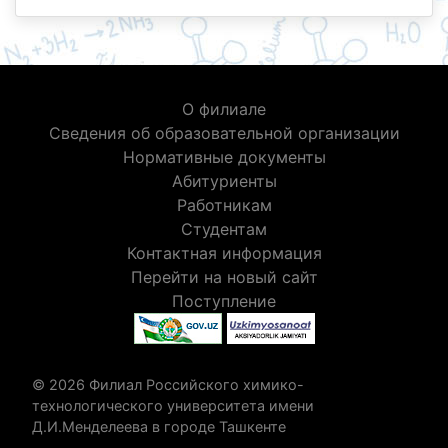
О филиале
Сведения об образовательной организации
Нормативные документы
Абитуриенты
Работникам
Студентам
Контактная информация
Перейти на новый сайт
Поступление
© 2026 Филиал Российского химико-
технологического университета имени
Д.И.Менделеева в городе Ташкенте