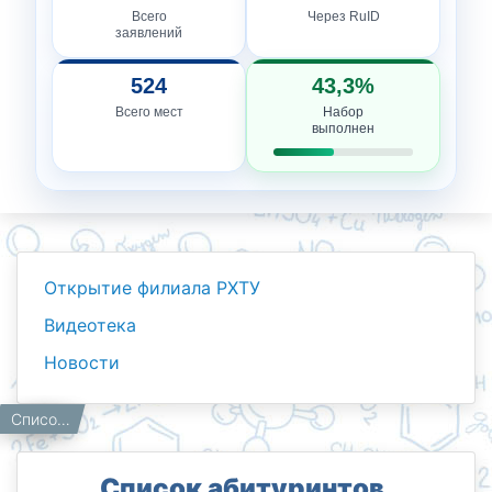
Всего
Через RuID
заявлений
524
43,3%
Всего мест
Набор
выполнен
Открытие филиала РХТУ
Видеотека
Новости
Новости
Работникам
Главная
Список абитуринтов, допущенных на экзамены по химии 23 августа в 10.00
Список абитуринтов,