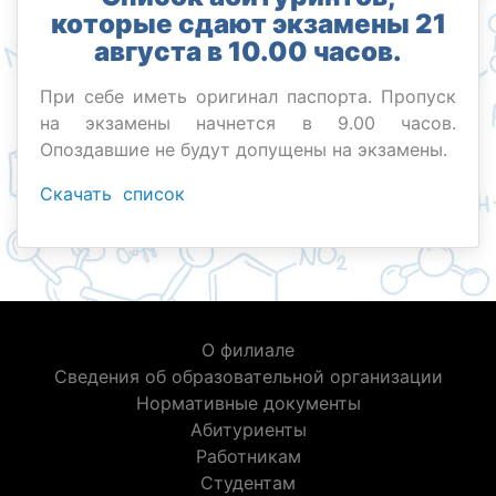
которые сдают экзамены 21
августа в 10.00 часов.
При себе иметь оригинал паспорта. Пропуск
на экзамены начнется в 9.00 часов.
Опоздавшие не будут допущены на экзамены.
Скачать список
О филиале
Сведения об образовательной организации
Нормативные документы
Абитуриенты
Работникам
Студентам