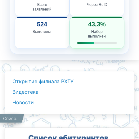
Всего
Через RuID
заявлений
524
43,3%
Всего мест
Набор
выполнен
Открытие филиала РХТУ
Видеотека
Новости
Новости
Работникам
Главная
Список абитуринтов, которые сдают экзамены 21 августа в 10.00 часов.
Список абитуринтов,