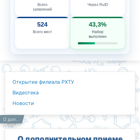
Всего
Через RuID
заявлений
524
43,3%
Всего мест
Набор
выполнен
Открытие филиала РХТУ
Видеотека
Новости
Новости
Работникам
Главная
О дополнительном приеме абитуриентов
О дополнительном приеме