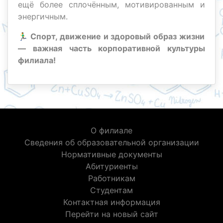
ещё более сплочённым, мотивированным и
энергичным.
🏃‍♂️
Спорт, движение и здоровый образ жизни
— важная часть корпоративной культуры
филиала!
О филиале
Сведения об образовательной организации
Нормативные документы
Абитуриенты
Работникам
Студентам
Контактная информация
Перейти на новый сайт