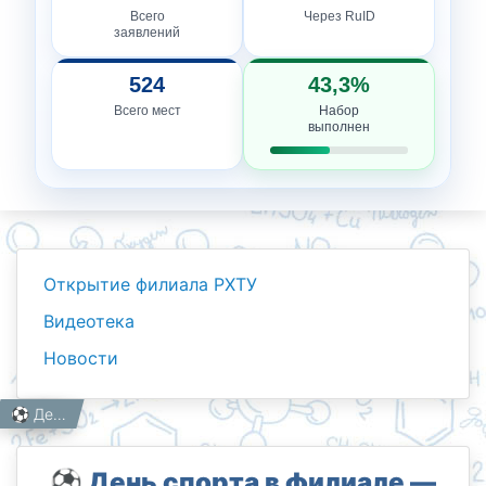
Всего
Через RuID
заявлений
524
43,3%
Всего мест
Набор
выполнен
Открытие филиала РХТУ
Видеотека
Новости
Новости
Работникам
Главная
⚽️ День спорта в филиале — энергия, движение и командный дух!
⚽️ День спорта в филиале —