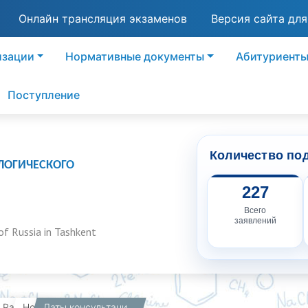
Онлайн трансляция экзаменов
Версия сайта дл
изации
Нормативные документы
Абитуриент
Поступление
Количество по
ЛОГИЧЕСКОГО
227
Всего
заявлений
of Russia in Tashkent
вная
Работникам
Новости
Даты консультаций и вступительных экзаменов на 2025–2026 учебный год!