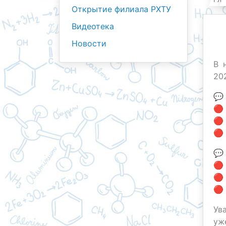
Открытие филиала РХТУ
Видеотека
Новости
В 
20
💬
🔴
🔴
🔴
💬
🔴
🔴
🔴
Ув
уж