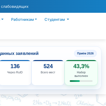
я слабовидящих
ы
Работникам
Студентам
данных заявлений
Приём 2026
136
524
43,3%
Через RuID
Всего мест
Набор
выполнен