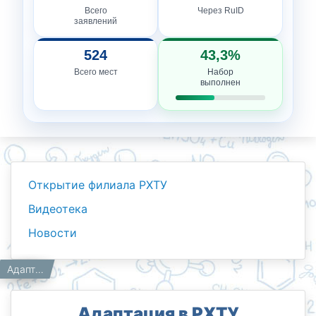
Всего
Через RuID
заявлений
524
43,3%
Всего мест
Набор
выполнен
Открытие филиала РХТУ
Видеотека
Новости
Новости
Работникам
Главная
Адаптация в РХТУ
Адаптация в РХТУ