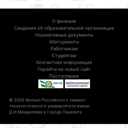
О филиале
Сведения об образовательной организации
Нормативные документы
Абитуриенты
Работникам
Студентам
Контактная информация
Перейти на новый сайт
Поступление
© 2026 Филиал Российского химико-
технологического университета имени
Д.И.Менделеева в городе Ташкенте