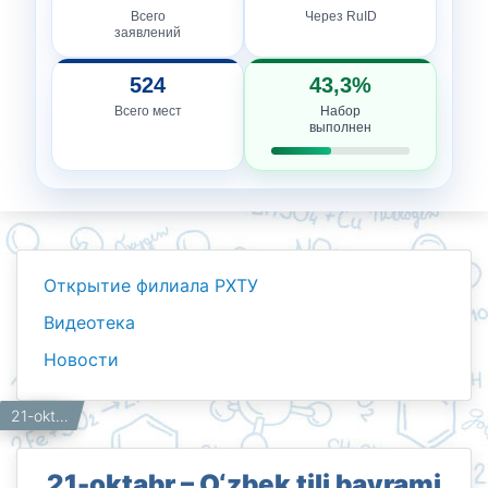
Всего
Через RuID
заявлений
524
43,3%
Всего мест
Набор
выполнен
Открытие филиала РХТУ
Видеотека
Новости
Новости
Работникам
Главная
21-oktabr – O‘zbek tili bayrami kuni O‘zbek tili bayramining 35 yilligi muborak bo‘lsin!🎉
21-oktabr – O‘zbek tili bayrami