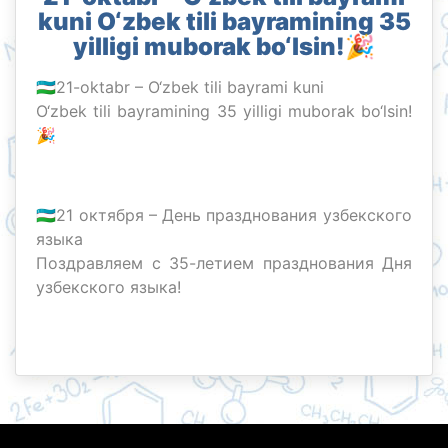
kuni O‘zbek tili bayramining 35
yilligi muborak bo‘lsin!🎉
🇺🇿21-oktabr – O‘zbek tili bayrami kuni
O‘zbek tili bayramining 35 yilligi muborak bo‘lsin!
🎉
🇺🇿21 октября – День празднования узбекского
языка
Поздравляем с 35-летием празднования Дня
узбекского языка!