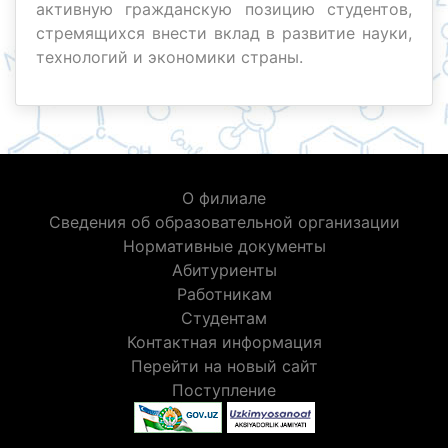
активную гражданскую позицию студентов,
стремящихся внести вклад в развитие науки,
технологий и экономики страны.
О филиале
Сведения об образовательной организации
Нормативные документы
Абитуриенты
Работникам
Студентам
Контактная информация
Перейти на новый сайт
Поступление