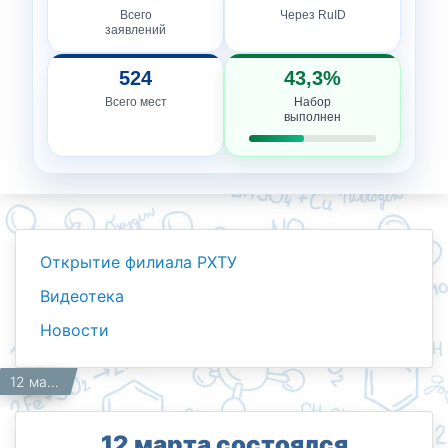
Всего
Через RuID
заявлений
524
43,3%
Всего мест
Набор
выполнен
Открытие филиала РХТУ
Видеотека
Новости
Новости
Работникам
Главная
12 марта состоялся городской этап конкурса «Наследники Мирзо Улугбека».
12 марта состоялся