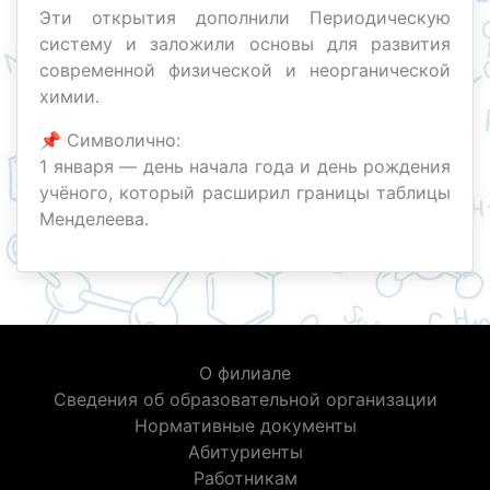
Эти открытия дополнили Периодическую
систему и заложили основы для развития
современной физической и неорганической
химии.
📌 Символично:
1 января — день начала года и день рождения
учёного, который расширил границы таблицы
Менделеева.
О филиале
Сведения об образовательной организации
Нормативные документы
Абитуриенты
Работникам