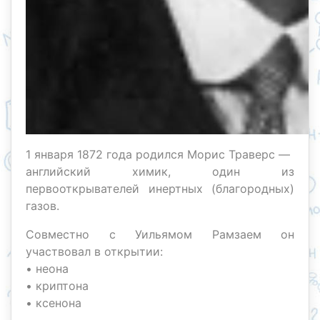
1 января 1872 года родился Морис Траверс —
английский химик, один из
первооткрывателей инертных (благородных)
газов.
Совместно с Уильямом Рамзаем он
участвовал в открытии:
• неона
• криптона
• ксенона