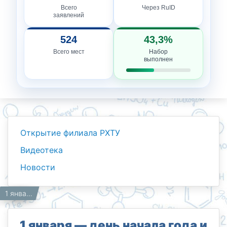
Всего
Через RuID
заявлений
524
43,3%
Всего мест
Набор
выполнен
Открытие филиала РХТУ
Видеотека
Новости
Новости
Работникам
Главная
1 января — день начала года и день рождения учёного, который расширил границы таблицы Менделеева.
1 января — день начала года и